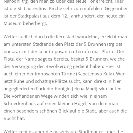
Narodni trg, den man zb über das Neue Tor erreicht. Hier
ist die St. Laurentius- Kirche sehr zu empfehlen. Gegenüber
ist der Stadtpalast aus dem 12. Jahrhundert, der heute ein
Museum beherbergt.
Weiter südlich durch die Kernstadt wandelnd, erreicht man
am untersten Stadtende den Platz der 5 Brunnen (trg pet
bunara), mit der sehr imposanten Terraferma- Pforte. Der
Platz, der Name sagt es bereits, besitzt 5 Brunnen, welche
der Versorgung der Bevölkerung gedient haben. Hier ist
auch einer der imposanten Türme (Kapetenova Kula). Wer
jetzt Ruhe und schattige Plätze sucht, kann direkt in hier
angegliederten Park der Königin Jelena Madijevka laufen.
Die vorhandenen Wege winden sich wie in einem
Schneckenhaus auf einen kleinen Hügel, von dem man
einen besonders schönen Blick auf die Stadt, aber auch die
Bucht hat.
Weiter geht es über die ausgebaute Stadtmauer, über die