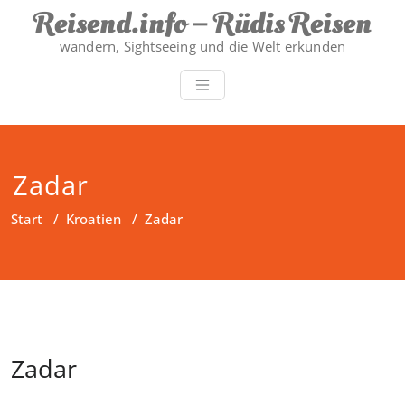
Zum
Reisend.info – Rüdis Reisen
Inhalt
wandern, Sightseeing und die Welt erkunden
springen
Zadar
Start
/
Kroatien
/
Zadar
Zadar