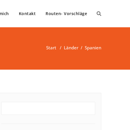
mich
Kontakt
Routen- Vorschläge
Start
/
Länder
/
Spanien