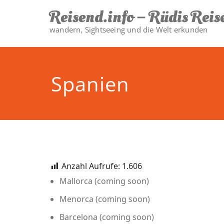
Zum
Reisend.info – Rüdis Reis
Inhalt
springen
wandern, Sightseeing und die Welt erkunden
Spanien
Anzahl Aufrufe:
1.606
Mallorca (coming soon)
Menorca (coming soon)
Barcelona (coming soon)