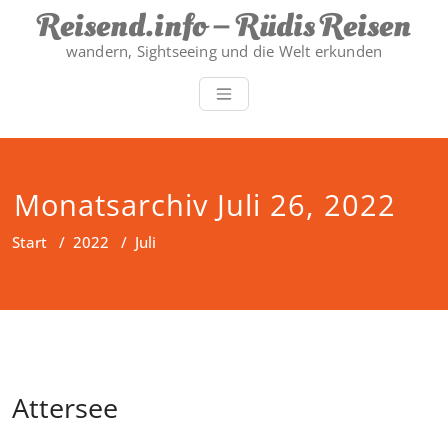
Zum
Reisend.info – Rüdis Reisen
Inhalt
wandern, Sightseeing und die Welt erkunden
springen
Monatsarchiv Juli 26, 2022
Start
/
2022
/
Juli
Attersee