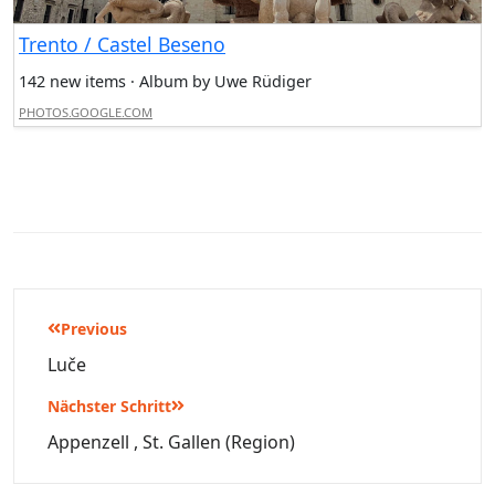
Trento / Castel Beseno
142 new items · Album by Uwe Rüdiger
PHOTOS.GOOGLE.COM
Beitragsnavigation
Previous
Luče
Nächster Schritt
Appenzell , St. Gallen (Region)